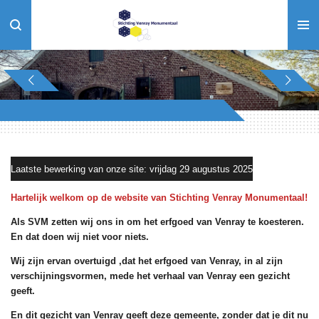
Ga
direct
naar
de
hoofdinhoud
Laatste bewerking van onze site: vrijdag 29 augustus 2025
Hartelijk welkom op de website van Stichting Venray Monumentaal!
Als SVM zetten wij ons in om het erfgoed van Venray te koesteren.
En dat doen wij niet voor niets.
Wij zijn ervan overtuigd ,dat het erfgoed van Venray, in al zijn
verschijningsvormen, mede het verhaal van Venray een gezicht
geeft.
En dit gezicht van Venray geeft deze gemeente, zonder dat je dit nu