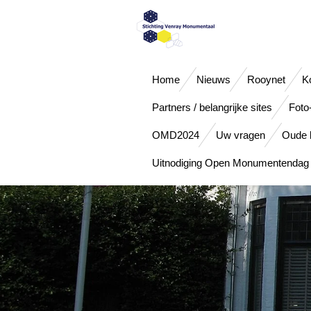
Ga
direct
naar
de
hoofdinhoud
Home
Nieuws
Rooynet
K
Partners / belangrijke sites
Foto
OMD2024
Uw vragen
Oude b
Uitnodiging Open Monumentendag