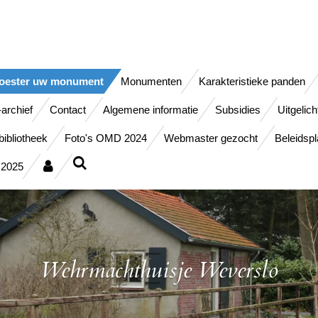
oester uw monument
Monumenten
Karakteristieke panden
-archief
Contact
Algemene informatie
Subsidies
Uitgelich
ibliotheek
Foto's OMD 2024
Webmaster gezocht
Beleidsp
 2025
Wehrmachthuisje Weverslo