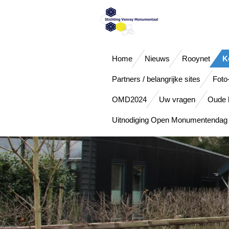
Ga
direct
naar
de
hoofdinhoud
Home
Nieuws
Rooynet
K
Partners / belangrijke sites
Foto
OMD2024
Uw vragen
Oude b
Uitnodiging Open Monumentendag