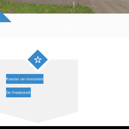
Koester uw monument
De Vredeskerk