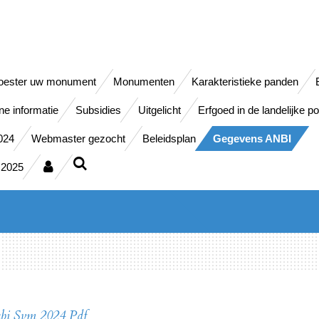
oester uw monument
Monumenten
Karakteristieke panden
e informatie
Subsidies
Uitgelicht
Erfgoed in de landelijke pol
024
Webmaster gezocht
Beleidsplan
Gegevens ANBI
 2025
bi Svm 2024 Pdf