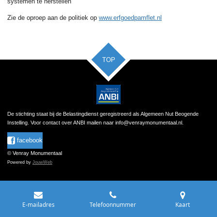
systemen te herstellen
Zie de oproep aan de politiek op
www.erfgoedpamflet.nl
TOP
De stichting staat bij de Belastingdienst geregistreerd als Algemeen Nut Beogende
Instelling.
Voor contact over ANBI mailen naar
info@venraymonumentaal.nl
.
facebook
© Venray Monumentaal
Powered by
JouwWeb
E-mailadres
Telefoonnummer
Kaart