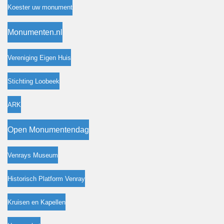
Koester uw monument
Monumenten.nl
Vereniging Eigen Huis
Stichting Loobeek
ARK
Open Monumentendag
Venrays Museum
Historisch Platform Venray
Kruisen en Kapellen