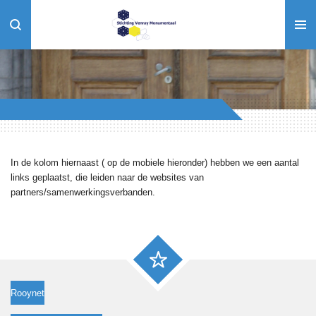
Ga
direct
naar
de
hoofdinhoud
In de kolom hiernaast ( op de mobiele hieronder) hebben we een aantal
links geplaatst, die leiden naar de websites van
partners/samenwerkingsverbanden.
Rooynet