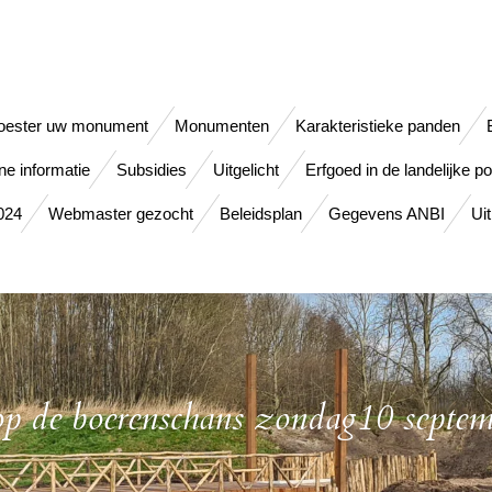
oester uw monument
Monumenten
Karakteristieke panden
e informatie
Subsidies
Uitgelicht
Erfgoed in de landelijke pol
024
Webmaster gezocht
Beleidsplan
Gegevens ANBI
Ui
op de boerenschans zondag10 septe