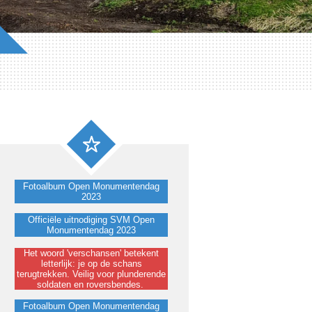
Fotoalbum Open Monumentendag
2023
Officiële uitnodiging SVM Open
Monumentendag 2023
Het woord 'verschansen' betekent
letterlijk: je op de schans
terugtrekken. Veilig voor plunderende
soldaten en roversbendes.
Fotoalbum Open Monumentendag