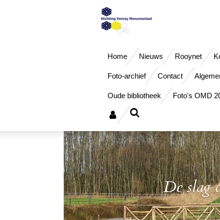
Ga
direct
naar
de
hoofdinhoud
Home
Nieuws
Rooynet
K
Foto-archief
Contact
Algemen
Oude bibliotheek
Foto's OMD 2
De slag 