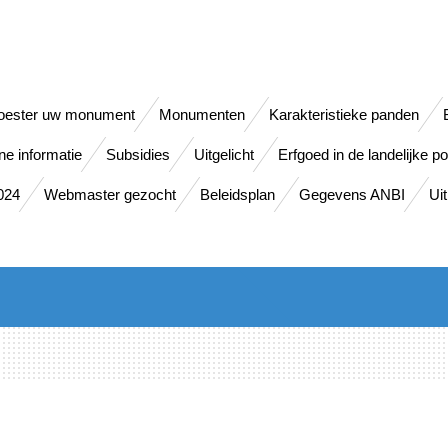
oester uw monument
Monumenten
Karakteristieke panden
e informatie
Subsidies
Uitgelicht
Erfgoed in de landelijke pol
024
Webmaster gezocht
Beleidsplan
Gegevens ANBI
Ui