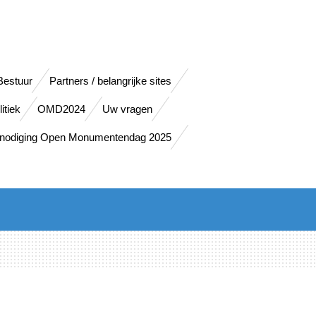
Bestuur
Partners / belangrijke sites
itiek
OMD2024
Uw vragen
tnodiging Open Monumentendag 2025