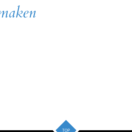
nmaken
TOP